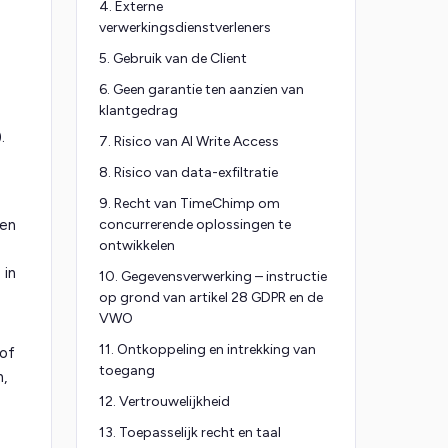
4. Externe
verwerkingsdienstverleners
5. Gebruik van de Client
6. Geen garantie ten aanzien van
klantgedrag
.
7. Risico van AI Write Access
8. Risico van data-exfiltratie
9. Recht van TimeChimp om
men
concurrerende oplossingen te
ontwikkelen
 in
10. Gegevensverwerking – instructie
op grond van artikel 28 GDPR en de
VWO
11. Ontkoppeling en intrekking van
of
toegang
,
12. Vertrouwelijkheid
13. Toepasselijk recht en taal