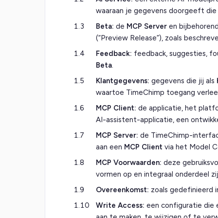
waaraan je gegevens doorgeeft die
1.3
Beta:
de
MCP Server
en bijbehorend
(“Preview Release”), zoals beschrev
1.4
Feedback:
feedback, suggesties, fo
Beta
.
1.5
Klantgegevens:
gegevens die jij als
waartoe TimeChimp toegang verlee
1.6
MCP Client:
de applicatie, het platf
AI-assistent-applicatie, een ontwi
1.7
MCP Server:
de TimeChimp-interface
aan een
MCP Client
via het Model C
1.8
MCP Voorwaarden:
deze gebruiksv
vormen op en integraal onderdeel zi
1.9
Overeenkomst:
zoals gedefinieerd in
1.10
Write Access:
een configuratie die
aan te maken, te wijzigen of te ver