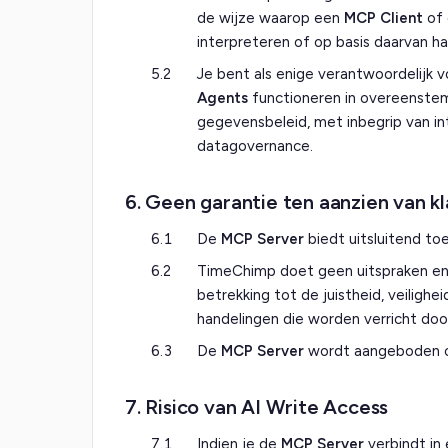
de wijze waarop een
MCP Client
of 
interpreteren of op basis daarvan h
5.2
Je bent als enige verantwoordelijk
Agents
functioneren in overeenstem
gegevensbeleid, met inbegrip van i
datagovernance.
6. Geen garantie ten aanzien van k
6.1
De
MCP Server
biedt uitsluitend t
6.2
TimeChimp doet geen uitspraken en g
betrekking tot de juistheid, veiligh
handelingen die worden verricht do
6.3
De
MCP Server
wordt aangeboden op
7. Risico van AI Write Access
7.1
Indien je de
MCP Server
verbindt in