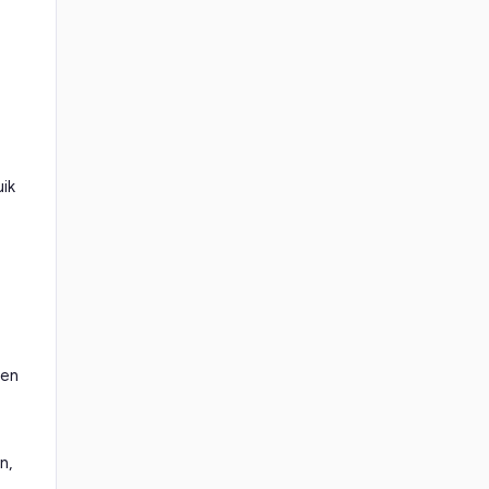
ik
ten
n,