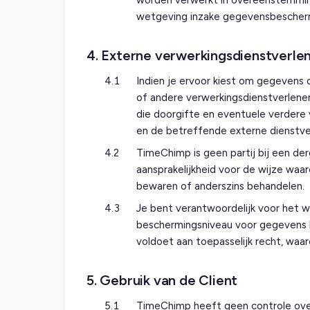
worden verwerkt in overeenstemming
wetgeving inzake gegevensbescher
4. Externe verwerkingsdienstverle
4.1
Indien je ervoor kiest om gegevens 
of andere verwerkingsdienstverlener
die doorgifte en eventuele verdere
en de betreffende externe dienstve
4.2
TimeChimp is geen partij bij een de
aansprakelijkheid voor de wijze waa
bewaren of anderszins behandelen.
4.3
Je bent verantwoordelijk voor het w
beschermingsniveau voor gegevens b
voldoet aan toepasselijk recht, waa
5. Gebruik van de Client
5.1
TimeChimp heeft geen controle over,