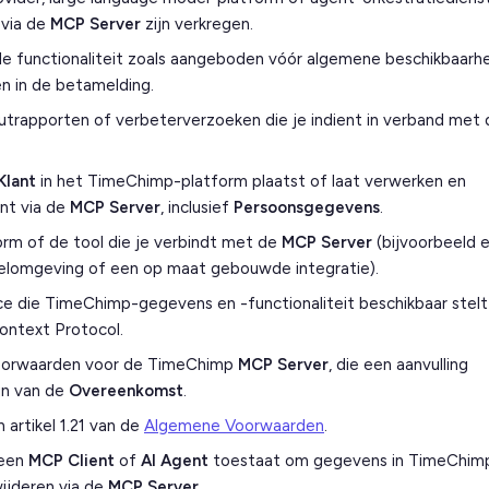
 via de
MCP Server
zijn verkregen.
e functionaliteit zoals aangeboden vóór algemene beschikbaarh
en in de betamelding.
utrapporten of verbeterverzoeken die je indient in verband met 
Klant
in het TimeChimp-platform plaatst of laat verwerken en
nt via de
MCP Server
, inclusief
Persoonsgegevens
.
orm of de tool die je verbindt met de
MCP Server
(bijvoorbeeld 
kkelomgeving of een op maat gebouwde integratie).
 die TimeChimp-gegevens en -functionaliteit beschikbaar stelt
ontext Protocol.
oorwaarden voor de TimeChimp
MCP Server
, die een aanvulling
jn van de
Overeenkomst
.
 artikel 1.21 van de
Algemene Voorwaarden
.
 een
MCP Client
of
AI Agent
toestaat om gegevens in TimeChim
wijderen via de
MCP Server
.