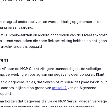
 integraal onderdeel van, en worden hierbij opgenomen in, de
ang bij aanvaarding.
e
MCP Voorwaarden
en andere onderdelen van de
Overeenkomst
sluitend voor zaken die specifiek betrekking hebben op het gebru
drukkelijk anders is bepaald.
vens
 API aan de
MCP Client
zijn geretourneerd, gaat de volledige
ng, verwerking en opslag van die gegevens over op jou als
Klant
.
 enig gegevensverlies, datalekken of misbruik dat plaatsvindt bui
 aansprakelijkheid op grond van
artikel 17
van de Algemene
beperkt.
waarborgen dat gegevens die via de
MCP Server
worden verkrege