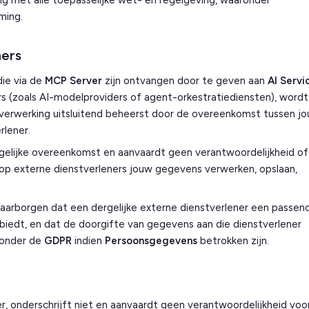
 met alle toepasselijke wet- en regelgeving, waaronder
ming.
ners
die via de
MCP Server
zijn ontvangen door te geven aan
AI Servi
s (zoals AI-modelproviders of agent-orkestratiediensten), wordt
 verwerking uitsluitend beheerst door de overeenkomst tussen jo
rlener.
rgelijke overeenkomst en aanvaardt geen verantwoordelijkheid of
rop externe dienstverleners jouw gegevens verwerken, opslaan,
aarborgen dat een dergelijke externe dienstverlener een passen
iedt, en dat de doorgifte van gegevens aan die dienstverlener
ronder de
GDPR
indien
Persoonsgegevens
betrokken zijn.
 onderschrijft niet en aanvaardt geen verantwoordelijkheid voo