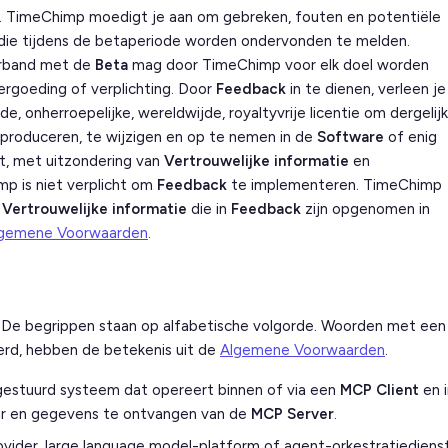
 TimeChimp moedigt je aan om gebreken, fouten en potentiële
die tijdens de betaperiode worden ondervonden te melden.
verband met de
Beta
mag door TimeChimp voor elk doel worden
vergoeding of verplichting. Door
Feedback
in te dienen, verleen je
 onherroepelijke, wereldwijde, royaltyvrije licentie om dergelij
eproduceren, te wijzigen en op te nemen in de
Software
of enig
t, met uitzondering van
Vertrouwelijke informatie
en
mp is niet verplicht om
Feedback
te implementeren. TimeChimp
f
Vertrouwelijke informatie
die in
Feedback
zijn opgenomen in
gemene Voorwaarden
.
De begrippen staan op alfabetische volgorde. Woorden met een
ieerd, hebben de betekenis uit de
Algemene Voorwaarden
.
estuurd systeem dat opereert binnen of via een
MCP Client
en i
ar en gegevens te ontvangen van de
MCP Server
.
ider, large language model-platform of agent-orkestratiediens