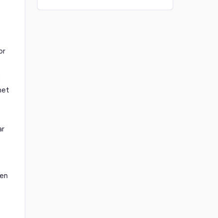
or
d
met
ar
 en