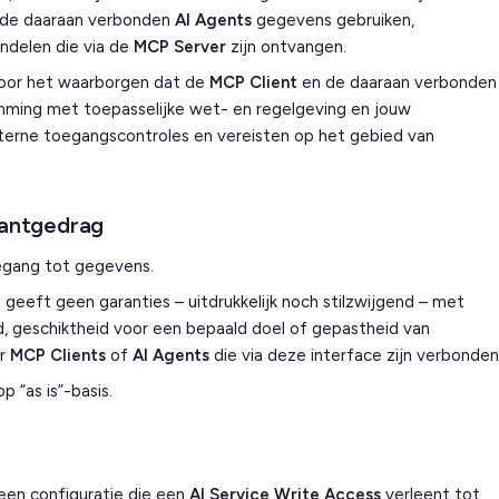
de daaraan verbonden
AI Agents
gegevens gebruiken,
andelen die via de
MCP Server
zijn ontvangen.
 voor het waarborgen dat de
MCP Client
en de daaraan verbonde
ming met toepasselijke wet- en regelgeving en jouw
nterne toegangscontroles en vereisten op het gebied van
lantgedrag
oegang tot gegevens.
eeft geen garanties – uitdrukkelijk noch stilzwijgend – met
eid, geschiktheid voor een bepaald doel of gepastheid van
or
MCP Clients
of
AI Agents
die via deze interface zijn verbonden
 “as is”-basis.
 een configuratie die een
AI Service
Write Access
verleent tot