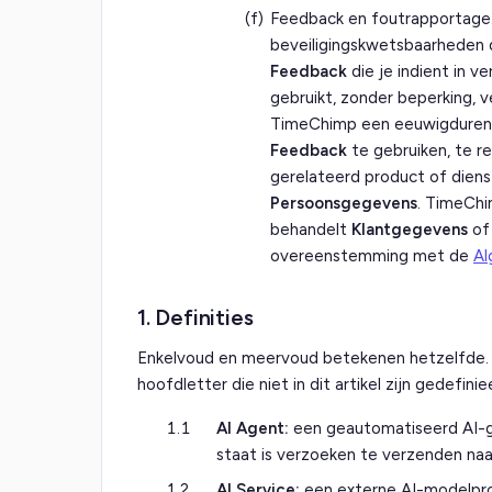
(f)
Feedback en foutrapportage.
beveiligingskwetsbaarheden 
Feedback
die je indient in 
gebruikt, zonder beperking, 
TimeChimp een eeuwigdurende,
Feedback
te gebruiken, te r
gerelateerd product of diens
Persoonsgegevens
. TimeChi
behandelt
Klantgegevens
o
overeenstemming met de
Al
1. Definities
Enkelvoud en meervoud betekenen hetzelfde. 
hoofdletter die niet in dit artikel zijn gedefin
1.1
AI Agent:
een geautomatiseerd AI-g
staat is verzoeken te verzenden na
1.2
AI Service:
een externe AI-modelprov