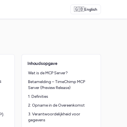
🇬🇧
English
Inhoudsopgave
Wat is de MCP Server?
s
Betamelding – TimeChimp MCP
Server (Preview Release)
1. Definities
2. Opname in de Overeenkomst
3. Verantwoordelijkheid voor
P).
gegevens