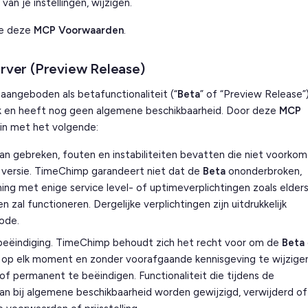
n je instellingen, wijzigen.
je deze
MCP Voorwaarden
.
ver (Preview Release)
ngeboden als betafunctionaliteit (“
Beta
” of “Preview Release”)
k en heeft nog geen algemene beschikbaarheid. Door deze
MCP
in met het volgende:
an gebreken, fouten en instabiliteiten bevatten die niet voorko
 versie. TimeChimp garandeert niet dat de
Beta
ononderbroken,
ng met enige service level- of uptimeverplichtingen zoals elders
zal functioneren. Dergelijke verplichtingen zijn uitdrukkelijk
ode.
 beëindiging. TimeChimp behoudt zich het recht voor om de
Beta
n op elk moment en zonder voorafgaande kennisgeving te wijzigen
of permanent te beëindigen. Functionaliteit die tijdens de
kan bij algemene beschikbaarheid worden gewijzigd, verwijderd of