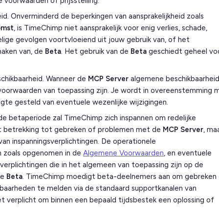
voorwaarden of prijsstelling.
eid. Onverminderd de beperkingen van aansprakelijkheid zoals
omst
, is TimeChimp niet aansprakelijk voor enig verlies, schade,
lige gevolgen voortvloeiend uit jouw gebruik van, of het
aken van, de
Beta
. Het gebruik van de
Beta
geschiedt geheel vo
chikbaarheid. Wanneer de
MCP Server
algemene beschikbaarhei
 voorwaarden van toepassing zijn. Je wordt in overeenstemming 
te gesteld van eventuele wezenlijke wijzigingen.
 betaperiode zal TimeChimp zich inspannen om redelijke
t betrekking tot gebreken of problemen met de
MCP Server
, ma
 van inspanningsverplichtingen. De operationele
n zoals opgenomen in de
Algemene Voorwaarden
, en eventuele
-verplichtingen die in het algemeen van toepassing zijn op de
de
Beta
. TimeChimp moedigt beta-deelnemers aan om gebreken
sbaarheden te melden via de standaard supportkanalen van
t verplicht om binnen een bepaald tijdsbestek een oplossing of