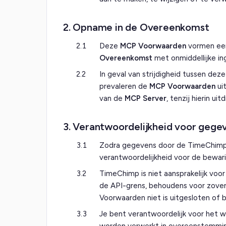
2. Opname in de Overeenkomst
2.1
Deze
MCP Voorwaarden
vormen een
Overeenkomst
met onmiddellijke ing
2.2
In geval van strijdigheid tussen dez
prevaleren de
MCP Voorwaarden
uit
van de
MCP Server
, tenzij hierin uit
3. Verantwoordelijkheid voor gege
3.1
Zodra gegevens door de TimeChimp
verantwoordelijkheid voor de bewari
3.2
TimeChimp is niet aansprakelijk voor
de API-grens, behoudens voor zover
Voorwaarden niet is uitgesloten of 
3.3
Je bent verantwoordelijk voor het 