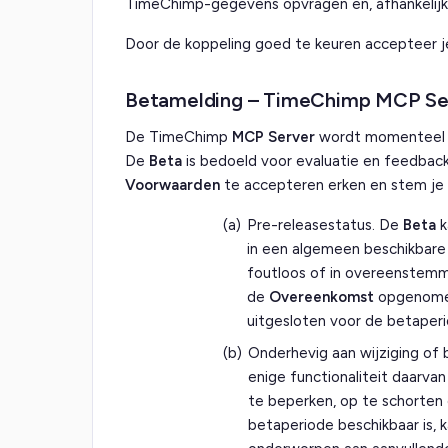
TimeChimp-gegevens opvragen en, afhankelijk va
Door de koppeling goed te keuren accepteer 
Betamelding – TimeChimp MCP Ser
De TimeChimp
MCP Server
wordt momenteel aa
De
Beta
is bedoeld voor evaluatie en feedbac
Voorwaarden
te accepteren erken en stem je 
(a)
Pre-releasestatus. De
Beta
k
in een algemeen beschikbare
foutloos of in overeenstemmi
de
Overeenkomst
opgenomen 
uitgesloten voor de betaperi
(b)
Onderhevig aan wijziging of
enige functionaliteit daarva
te beperken, op te schorten 
betaperiode beschikbaar is, 