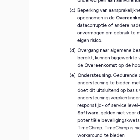
onderworpen aan aanvullende 
(c)
Beperking van aansprakelijkh
opgenomen in de
Overeenk
datacorruptie of andere nade
onvermogen om gebruik te m
eigen risico.
(d)
Overgang naar algemene bes
bereikt, kunnen bijgewerkte
de
Overeenkomst
op de hoog
(e)
Ondersteuning.
Gedurende de
ondersteuning te bieden me
doet dit uitsluitend op basis
ondersteuningsverplichtinge
responstijd- of service level
Software
, gelden niet voor 
potentiële beveiligingskwet
TimeChimp. TimeChimp is nie
workaround te bieden.